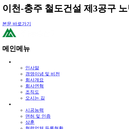
이천-충주 철도건설 제3공구 
본문 바로가기
메인메뉴
회사소개
인사말
경영이념 및 비전
회사개요
회사연혁
조직도
오시는 길
사업능력
시공능력
면허 및 인증
상훈
협력업체 등록현황