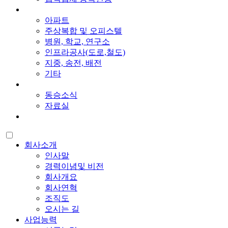
사업실적
아파트
주상복합 및 오피스텔
병원, 학교, 연구소
인프라공사(도로,철도)
지중, 송전, 배전
기타
공지사항
동승소식
자료실
인재채용
회사소개
인사말
경력이념및 비전
회사개요
회사연혁
조직도
오시는 길
사업능력