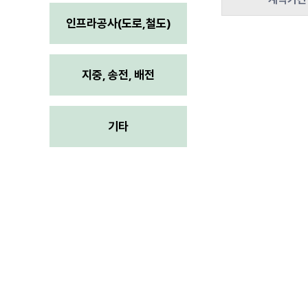
인프라공사(도로,철도)
지중, 송전, 배전
기타