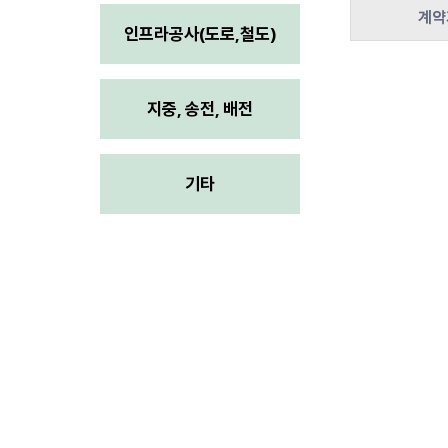
계약
인프라공사(도로,철도)
지중, 송전, 배전
기타